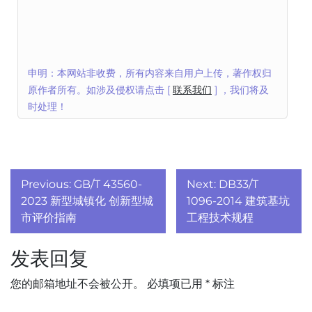
申明：本网站非收费，所有内容来自用户上传，著作权归
原作者所有。如涉及侵权请点击 [
联系我们
] ，我们将及
时处理！
文
Previous:
GB/T 43560-
Next:
DB33/T
章
2023 新型城镇化 创新型城
1096-2014 建筑基坑
市评价指南
工程技术规程
导
发表回复
航
您的邮箱地址不会被公开。
必填项已用
*
标注