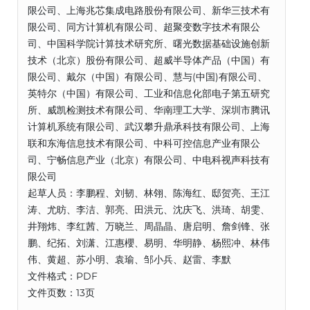
限公司、上海兆芯集成电路股份有限公司、新华三技术有
限公司、同方计算机有限公司、超聚变数字技术有限公
司、中国科学院计算技术研究所、曙光数据基础设施创新
技术（北京）股份有限公司、超威半导体产品（中国）有
限公司、戴尔（中国）有限公司、慧与(中国)有限公司、
英特尔（中国）有限公司、工业和信息化部电子第五研究
所、威凯检测技术有限公司、华南理工大学、深圳市腾讯
计算机系统有限公司、武汉攀升鼎承科技有限公司、上海
联和东海信息技术有限公司、中科可控信息产业有限公
司、宁畅信息产业（北京）有限公司、中电科视声科技有
限公司
起草人员：李鹏程、刘韧、林翎、陈海红、邸贺亮、王江
涛、尤昉、李洁、郭亮、田洪元、沈庆飞、洪琦、胡雯、
井翔炜、李红茜、万晓兰、周晶晶、唐启明、詹剑锋、张
鹏、纪拓、刘潇、江惠櫻、易明、华明静、杨熙冲、林伟
伟、黄超、苏小明、袁瑜、邹小兵、赵雷、李默
文件格式：PDF
文件页数：13页