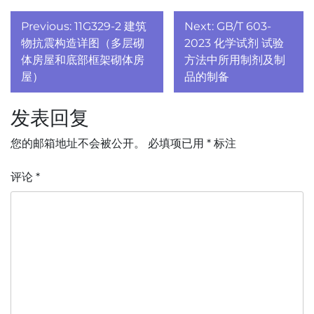
文
Previous:
11G329-2 建筑
Next:
GB/T 603-
章
物抗震构造详图（多层砌
2023 化学试剂 试验
体房屋和底部框架砌体房
方法中所用制剂及制
导
屋）
品的制备
航
发表回复
您的邮箱地址不会被公开。
必填项已用
*
标注
评论
*