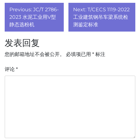
文
Previous:
JC/T 2786-
Next:
T/CECS 1119-2022
章
2023 水泥工业用V型
工业建筑钢吊车梁系统检
静态选粉机
测鉴定标准
导
发表回复
航
您的邮箱地址不会被公开。
必填项已用
*
标注
评论
*