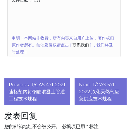
文件页数：16页
申明：本网站非收费，所有内容来自用户上传，著作权归
原作者所有。如涉及侵权请点击 [
联系我们
] ，我们将及
时处理！
文
Previous:
T/CAS 471-2021
Next:
T/CAS 571-
章
速格垫内衬钢筋混凝土管道
2022 液化天然气应
工程技术规程
急供应技术规程
导
发表回复
航
您的邮箱地址不会被公开。
必填项已用
*
标注