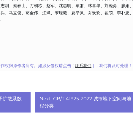
熊志刚、秦春山、万朝栋、赵军、沈惠明、覃萧、林喜华、刘晓勇、廖娟
裕兵、马立俊、葛全伟、江斌、宋璟毅、夏举佩、乔欢欢、翟萌、李朴忠
兵
作权归原作者所有。如涉及侵权请点击 [
联系我们
] ，我们将及时处理！
氯离子扩散系数
Next:
GB/T 41925-2022 城市地下空间与
程分类