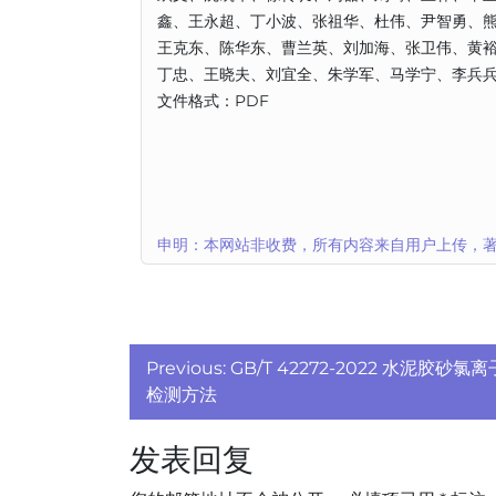
鑫、王永超、丁小波、张祖华、杜伟、尹智勇、
王克东、陈华东、曹兰英、刘加海、张卫伟、黄
丁忠、王晓夫、刘宜全、朱学军、马学宁、李兵
文件格式：PDF
申明：本网站非收费，所有内容来自用户上传，著
文
Previous:
GB/T 42272-2022 水泥胶砂
章
检测方法
导
发表回复
航