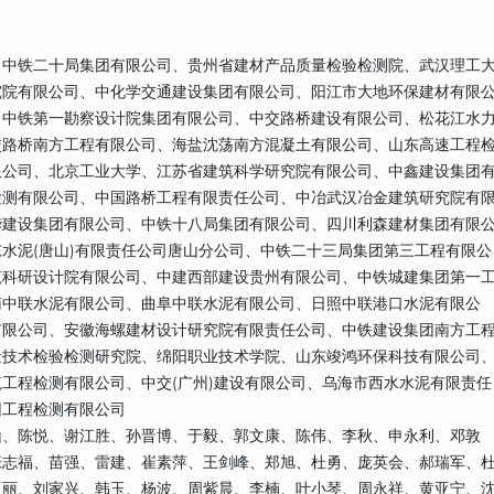
、中铁二十局集团有限公司、贵州省建材产品质量检验检测院、武汉理工
究院有限公司、中化学交通建设集团有限公司、阳江市大地环保建材有限
、中铁第一勘察设计院集团有限公司、中交路桥建设有限公司、松花江水
交路桥南方工程有限公司、海盐沈荡南方混凝土有限公司、山东高速工程
限公司、北京工业大学、江苏省建筑科学研究院有限公司、中鑫建设集团
检测有限公司、中国路桥工程有限责任公司、中冶武汉冶金建筑研究院有
华建设集团有限公司、中铁十八局集团有限公司、四川利森建材集团有限
水泥(唐山)有限责任公司唐山分公司、中铁二十三局集团第三工程有限公
筑科研设计院有限公司、中建西部建设贵州有限公司、中铁城建集团第一
南中联水泥有限公司、曲阜中联水泥有限公司、日照中联港口水泥有限公
有限公司、安徽海螺建材设计研究院有限责任公司、中铁建设集团南方工
量技术检验检测研究院、绵阳职业技术学院、山东竣鸿环保科技有限公司
工程检测有限公司、中交(广州)建设有限公司、乌海市西水水泥有限责任
团工程检测有限公司
山、陈悦、谢江胜、孙晋博、于毅、郭文康、陈伟、李秋、申永利、邓敦
张志福、苗强、雷建、崔素萍、王剑峰、郑旭、杜勇、庞英会、郝瑞军、
亚丽、刘家兴、韩玉、杨波、周紫晨、李楠、叶小琴、周永祥、黄亚宁、