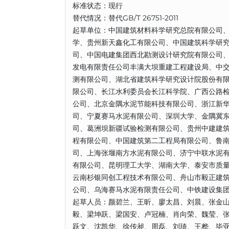
标准状态：现行
替代情况：替代GB/T 26751-2011
起草单位：中国建筑材料科学研究总院有限公司
学、贵州新天鑫化工有限公司、中国建筑科学研
司、中国电建集团西北勘测设计研究院有限公司
发电有限责任公司丰满大坝重建工程建设局、中
测有限公司、湖北省建筑科学研究设计院股份有
限公司、长江水利委员会长江科学院、广西公路
公司、北京金隅水泥节能科技有限公司、浙江新
司、宁夏赛马水泥有限公司、深圳大学、金隅冀东
司、葛洲坝新疆试验检测有限公司、贵州中建建
程有限公司、中国建筑第二工程局有限公司、鲁
司、上海张堰南方水泥有限公司、济宁中联水泥
有限公司、昆明理工大学、湖南大学、泰安市质
云南杉银同创工程技术有限公司、舟山市毅正建筑
公司、乌海赛马水泥有限责任公司、中铁建设集
起草人员：颜碧兰、王昕、廖太昌、刘晨、张金
毅、梁坤跃、梁国安、卢冠楠、肖向荣、魏莹、
跃文、沈凯华、徐传昶、周磊、刘琦、王桦、毕