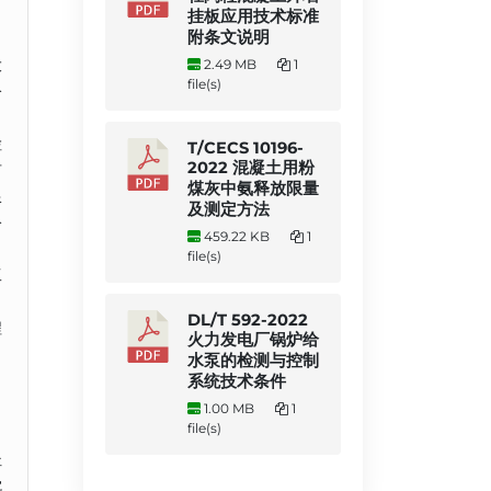
挂板应用技术标准
附条文说明
大
2.49 MB
1
file(s)
公
力
检
T/CECS 10196-
2022 混凝土用粉
有
煤灰中氨释放限量
限
及测定方法
公
459.22 KB
1
file(s)
工
DL/T 592-2022
程
火力发电厂锅炉给
、
水泵的检测与控制
系统技术条件
1.00 MB
1
file(s)
杜
沈