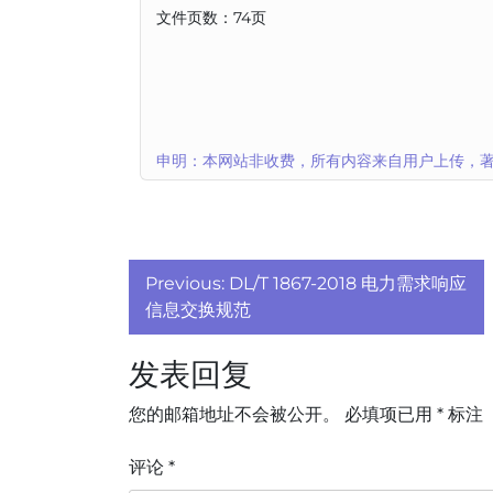
文件页数：74页
申明：本网站非收费，所有内容来自用户上传，著
文
Previous:
DL/T 1867-2018 电力需求响应
章
信息交换规范
导
发表回复
航
您的邮箱地址不会被公开。
必填项已用
*
标注
评论
*