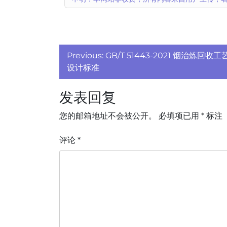
文
Previous:
GB/T 51443-2021 铟治炼回收工
章
设计标准
导
发表回复
航
您的邮箱地址不会被公开。
必填项已用
*
标注
评论
*