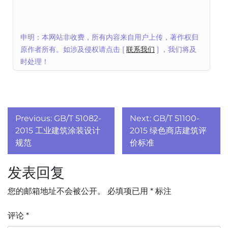
申明：本网站非收费，所有内容来自用户上传，著作权归
原作者所有。如涉及侵权请点击 [
联系我们
] ，我们将及
时处理！
文
Previous:
GB/T 51082-
Next:
GB/T 51100-
章
2015 工业建筑涂装设计
2015 绿色商店建筑评
规范
价标准
导
发表回复
航
您的邮箱地址不会被公开。
必填项已用
*
标注
评论
*