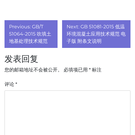
文
Previous:
GB/T
Next:
GB 51081-2015 低温
章
51064-2015 吹填土
环境混凝土应用技术规范 电
地基处理技术规范
子版 附条文说明
导
发表回复
航
您的邮箱地址不会被公开。
必填项已用
*
标注
评论
*